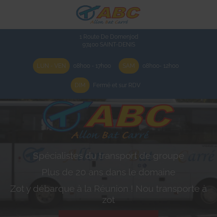
1 Route De Domenjod
97400
SAINT-DENIS
LUN - VEN
08h00 - 17h00
SAM
08h00- 12h00
DIM
Fermé et sur RDV
Spécialistes du transport de groupe
Plus de 20 ans dans le domaine
Zot y débarque à la Réunion ! Nou transporte à
zot