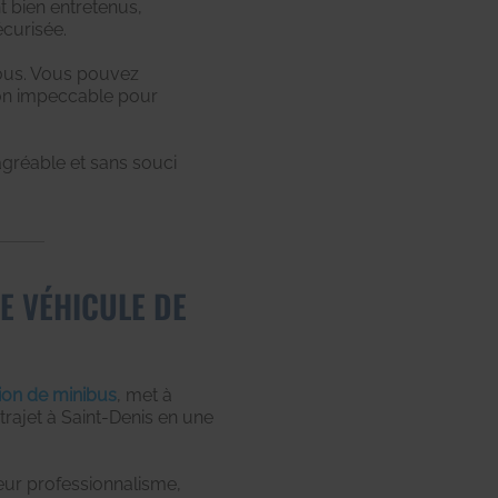
t bien entretenus,
curisée.
vous. Vous pouvez
ion impeccable pour
gréable et sans souci
E VÉHICULE DE
ion de minibus
, met à
rajet à Saint-Denis en une
eur professionnalisme,