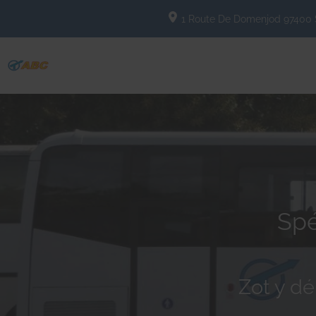
1 Route De Domenjod
97400
Spé
Zot y dé