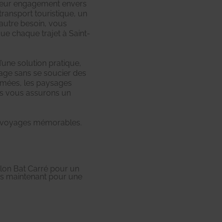
t leur engagement envers
transport touristique, un
autre besoin, vous
e chaque trajet à Saint-
’une solution pratique,
age sans se soucier des
nimées, les paysages
ous vous assurons un
de voyages mémorables.
lon Bat Carré pour un
us maintenant pour une