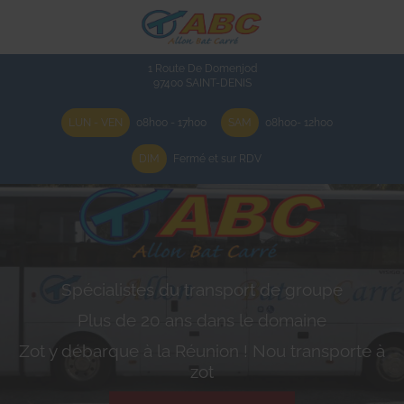
1 Route De Domenjod
97400
SAINT-DENIS
LUN - VEN
08h00 - 17h00
SAM
08h00- 12h00
DIM
Fermé et sur RDV
Spécialistes du transport de groupe
Plus de 20 ans dans le domaine
Zot y débarque à la Réunion ! Nou transporte à
zot