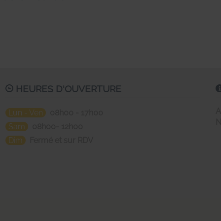
HEURES D'OUVERTURE
A
Lun - Ven
08h00 - 17h00
N
Sam
08h00- 12h00
Dim
Fermé et sur RDV