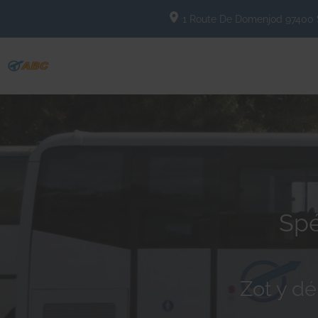
1 Route De Domenjod
97400
Spé
Zot y dé