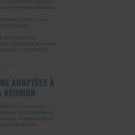
vous conduiront vers les
tres merveilles insulaires.
ortables. Ainsi, vous
 votre groupe.
quipe réactive et
de. Allon Bat Carré vous
t adapté à vos besoins.
ONS ADAPTÉES À
A RÉUNION
Allon Bat Carré vous
ttentes. Notre
entreprise,
position, à Saint-Denis et
ieux, entretenus